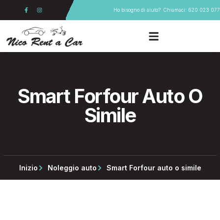
Vai
F
I
Ho bisogno di aiuto?
Chiamaci: 620 023 077
a
n
al
c
s
e
t
contenuto
b
a
o
g
o
r
k
a
-
m
f
Smart Forfour Auto O
Simile
Inizio
Noleggio auto
Smart Forfour auto o simile