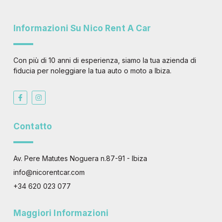
Informazioni Su Nico Rent A Car
Con più di 10 anni di esperienza, siamo la tua azienda di
fiducia per noleggiare la tua auto o moto a Ibiza.
F
I
a
n
c
s
e
t
b
a
Contatto
o
g
o
r
k
a
-
m
f
Av. Pere Matutes Noguera n.87-91 - Ibiza
info@nicorentcar.com
+34 620 023 077
Maggiori Informazioni