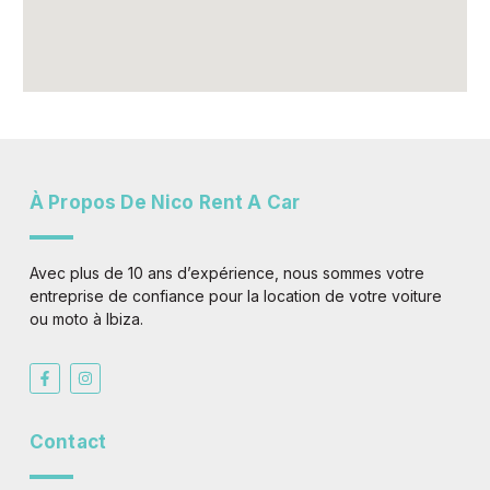
À Propos De Nico Rent A Car
Avec plus de 10 ans d’expérience, nous sommes votre
entreprise de confiance pour la location de votre voiture
ou moto à Ibiza.
F
I
a
n
c
s
e
t
b
a
Contact
o
g
o
r
k
a