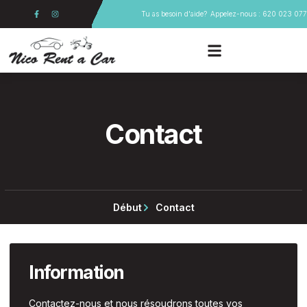
Aller
F
I
Tu as besoin d'aide?
Appelez-nous : 620 023 077
a
n
au
c
s
e
t
contenu
b
a
o
g
o
r
k
a
-
m
f
Contact
Début
Contact
Information
Contactez-nous et nous résoudrons toutes vos