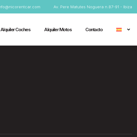
info@nicorentcar.com
Av. Pere Matutes Noguera n.87-91 - Ibiza
Alquiler Coches
Alquiler Motos
Contacto