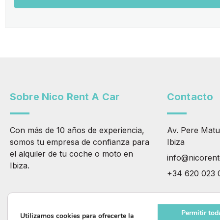
Sobre Nico Rent A Car
Contacto
Con más de 10 años de experiencia,
Av. Pere Matu
somos tu empresa de confianza para
Ibiza
el alquiler de tu coche o moto en
info@nicoren
Ibiza.
+34 620 023 
F
I
a
n
Permitir tod
c
s
Utilizamos cookies para ofrecerte la